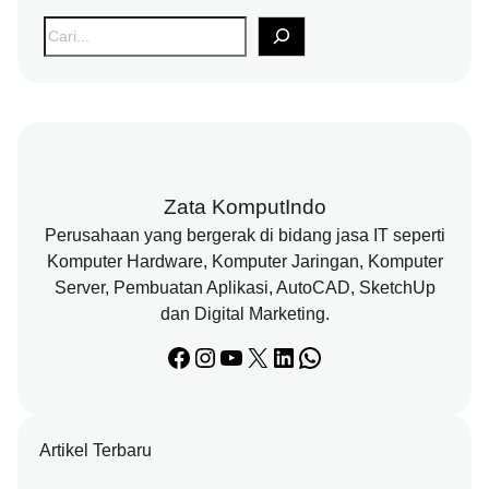
S
e
a
r
c
h
Zata KomputIndo
Perusahaan yang bergerak di bidang jasa IT seperti
Komputer Hardware, Komputer Jaringan, Komputer
Server, Pembuatan Aplikasi, AutoCAD, SketchUp
dan Digital Marketing.
Facebook
Instagram
YouTube
X
LinkedIn
WhatsApp
Artikel Terbaru