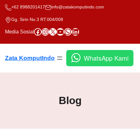
Skip
+62 8988201417
info@zatakomputindo.com
to
content
Gg. Sirin No.3 RT.004/008
Facebook
Instagram
X
YouTube
WhatsApp
LinkedIn
Media Sosial
WhatsApp Kami
Zata KomputIndo
Blog