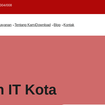
.004/008
Layanan
Tentang Kami
Download
Blog
Kontak
 IT Kota