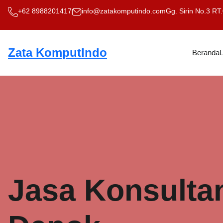
Skip
+62 8988201417
info@zatakomputindo.com
Gg. Sirin No.3 RT
to
content
Zata KomputIndo
Beranda
Jasa Konsultan