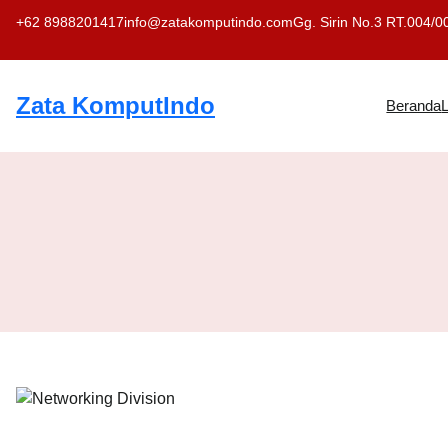
Skip
+62 8988201417
info@zatakomputindo.com
Gg. Sirin No.3 RT.004/0
to
content
Zata KomputIndo
Beranda