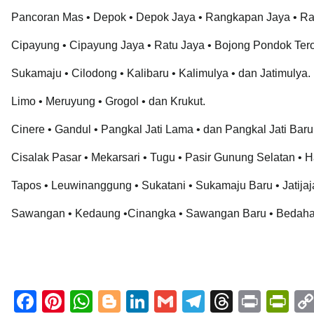
Pancoran Mas • Depok • Depok Jaya • Rangkapan Jaya • R
Cipayung • Cipayung Jaya • Ratu Jaya • Bojong Pondok Ter
Sukamaju • Cilodong • Kalibaru • Kalimulya • dan Jatimulya.
Limo • Meruyung • Grogol • dan Krukut.
Cinere • Gandul • Pangkal Jati Lama • dan Pangkal Jati Baru
Cisalak Pasar • Mekarsari • Tugu • Pasir Gunung Selatan • H
Tapos • Leuwinanggung • Sukatani • Sukamaju Baru • Jatijaj
Sawangan • Kedaung •Cinangka • Sawangan Baru • Bedahan 
F
Pi
W
Bl
Li
G
T
T
Pr
Pr