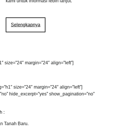
kami untuk informasi lebih lanjut.
Selengkapnya
″ size=”24″ margin=”24″ align=”left”]
g=”h1″ size=”24″ margin=”24″ align=”left”]
t=”no” hide_excerpt=”yes” show_pagination=”no”
h :
an Tanah Baru.