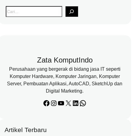
S
e
a
r
c
h
Zata KomputIndo
Perusahaan yang bergerak di bidang jasa IT seperti
Komputer Hardware, Komputer Jaringan, Komputer
Server, Pembuatan Aplikasi, AutoCAD, SketchUp dan
Digital Marketing.
Facebook
Instagram
YouTube
X
LinkedIn
WhatsApp
Artikel Terbaru