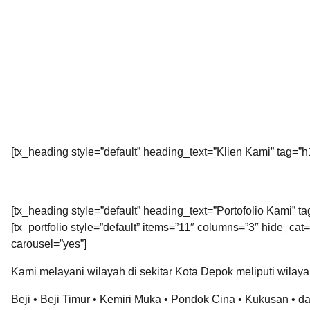
[tx_heading style=”default” heading_text=”Klien Kami” tag=”h1
[tx_heading style=”default” heading_text=”Portofolio Kami” ta
[tx_portfolio style=”default” items=”11″ columns=”3″ hide_ca
carousel=”yes”]
Kami melayani wilayah di sekitar Kota Depok meliputi wilaya
Beji • Beji Timur • Kemiri Muka • Pondok Cina • Kukusan • d