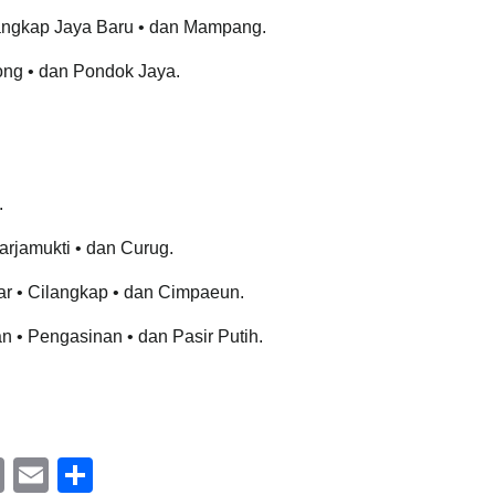
angkap Jaya Baru • dan Mampang.
ong • dan Pondok Jaya.
.
arjamukti • dan Curug.
ar • Cilangkap • dan Cimpaeun.
• Pengasinan • dan Pasir Putih.
C
E
S