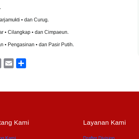
.
arjamukti • dan Curug.
ar • Cilangkap • dan Cimpaeun.
• Pengasinan • dan Pasir Putih.
C
E
S
o
m
h
p
ail
ar
y
e
Li
n
k
tang Kami
Layanan Kami
ng Kami
Drafter Division