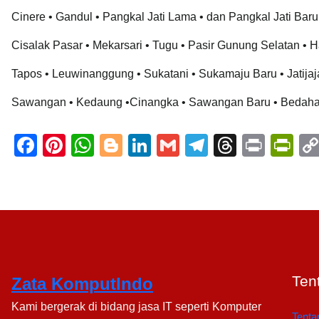
Cinere • Gandul • Pangkal Jati Lama • dan Pangkal Jati Baru
Cisalak Pasar • Mekarsari • Tugu • Pasir Gunung Selatan • H
Tapos • Leuwinanggung • Sukatani • Sukamaju Baru • Jatijaj
Sawangan • Kedaung •Cinangka • Sawangan Baru • Bedahan 
F
Pi
W
Bl
Li
G
T
T
Pr
Pr
a
nt
h
o
n
m
el
hr
in
in
c
er
at
g
k
ail
e
e
t
tF
e
e
s
g
e
gr
a
ri
b
st
A
er
dI
a
d
e
o
p
n
m
s
n
o
p
dl
Ten
Zata KomputIndo
k
y
Kami bergerak di bidang jasa IT seperti Komputer
Tenta