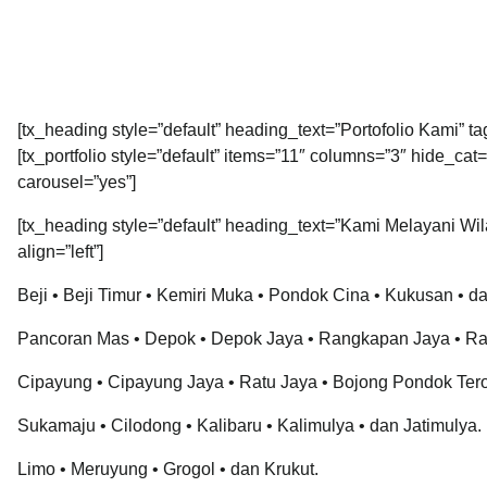
[tx_heading style=”default” heading_text=”Portofolio Kami” ta
[tx_portfolio style=”default” items=”11″ columns=”3″ hide_ca
carousel=”yes”]
[tx_heading style=”default” heading_text=”Kami Melayani Wi
align=”left”]
Beji • Beji Timur • Kemiri Muka • Pondok Cina • Kukusan • d
Pancoran Mas • Depok • Depok Jaya • Rangkapan Jaya • R
Cipayung • Cipayung Jaya • Ratu Jaya • Bojong Pondok Ter
Sukamaju • Cilodong • Kalibaru • Kalimulya • dan Jatimulya.
Limo • Meruyung • Grogol • dan Krukut.