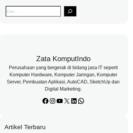
S
e
a
r
c
h
Zata KomputIndo
Perusahaan yang bergerak di bidang jasa IT seperti
Komputer Hardware, Komputer Jaringan, Komputer
Server, Pembuatan Aplikasi, AutoCAD, SketchUp dan
Digital Marketing.
Facebook
Instagram
YouTube
X
LinkedIn
WhatsApp
Artikel Terbaru