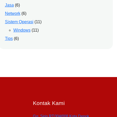
Jasa
(6)
Network
(6)
Sistem Operasi
(11)
Windows
(11)
Tips
(6)
Kontak Kami
Gg. Sirin RT.004/008 Kota Depok