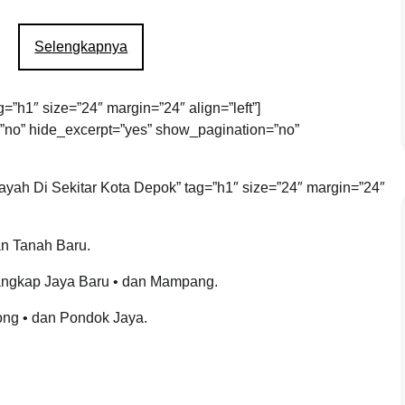
Selengkapnya
g=”h1″ size=”24″ margin=”24″ align=”left”]
t=”no” hide_excerpt=”yes” show_pagination=”no”
layah Di Sekitar Kota Depok” tag=”h1″ size=”24″ margin=”24″
an Tanah Baru.
angkap Jaya Baru • dan Mampang.
ong • dan Pondok Jaya.