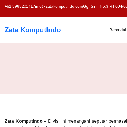
Skip
+62 8988201417
info@zatakomputindo.com
Gg. Sirin No.3 RT.004/0
to
content
Zata KomputIndo
Beranda
Zata KomputIndo
– Divisi ini menangani seputar permasa