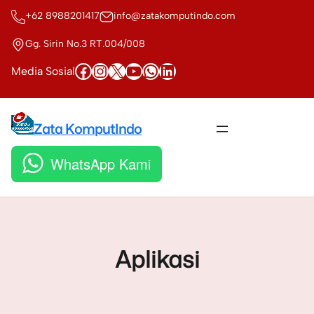
Skip
+62 8988201417
info@zatakomputindo.com
to
content
Gg. Sirin No.3 RT.004/008
Facebook
Instagram
X
YouTube
WhatsApp
LinkedIn
Media Sosial
Zata KomputIndo
WhatsApp Kami
Aplikasi