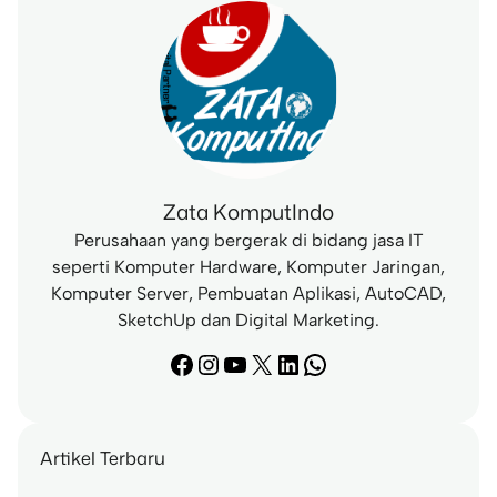
h
Zata KomputIndo
Perusahaan yang bergerak di bidang jasa IT
seperti Komputer Hardware, Komputer Jaringan,
Komputer Server, Pembuatan Aplikasi, AutoCAD,
SketchUp dan Digital Marketing.
Facebook
Instagram
YouTube
X
LinkedIn
WhatsApp
Artikel Terbaru