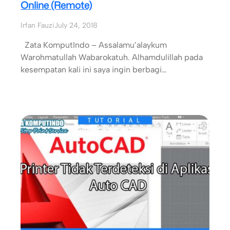
Online (Remote)
Irfan Fauzi
July 24, 2018
Zata KomputIndo – Assalamu’alaykum
Warohmatullah Wabarokatuh. Alhamdulillah pada
kesempatan kali ini saya ingin berbagi…