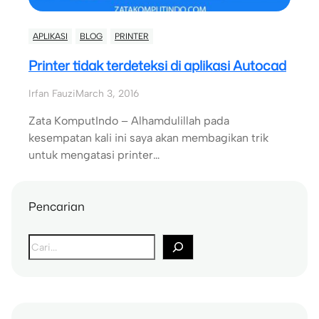
APLIKASI
BLOG
PRINTER
Printer tidak terdeteksi di aplikasi Autocad
Irfan Fauzi
March 3, 2016
Zata KomputIndo – Alhamdulillah pada
kesempatan kali ini saya akan membagikan trik
untuk mengatasi printer…
Pencarian
S
e
a
r
c