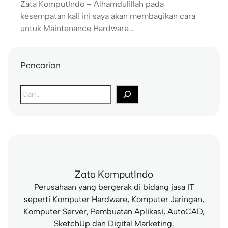
Zata KomputIndo – Alhamdulillah pada
kesempatan kali ini saya akan membagikan cara
untuk Maintenance Hardware…
Pencarian
S
e
a
r
c
h
Zata KomputIndo
Perusahaan yang bergerak di bidang jasa IT
seperti Komputer Hardware, Komputer Jaringan,
Komputer Server, Pembuatan Aplikasi, AutoCAD,
SketchUp dan Digital Marketing.