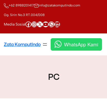
Skip
+62 8988201417
info@zatakomputindo.com
to
content
Gg. Sirin No.3 RT.004/008
Facebook
Instagram
X
YouTube
WhatsApp
LinkedIn
Media Sosial
WhatsApp Kami
Zata KomputIndo
PC