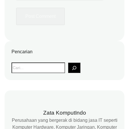
Pencarian
S
e
a
r
c
h
Zata KomputIndo
Perusahaan yang bergerak di bidang jasa IT seperti
Komputer Hardware, Komputer Jaringan, Komputer