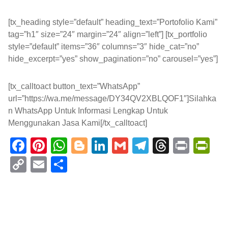
[tx_heading style=”default” heading_text=”Portofolio Kami”
tag=”h1″ size=”24″ margin=”24″ align=”left”] [tx_portfolio
style=”default” items=”36″ columns=”3″ hide_cat=”no”
hide_excerpt=”yes” show_pagination=”no” carousel=”yes”]
[tx_calltoact button_text=”WhatsApp”
url=”https://wa.me/message/DY34QV2XBLQOF1″]Silahka
n WhatsApp Untuk Informasi Lengkap Untuk
Menggunakan Jasa Kami[/tx_calltoact]
F
Pi
W
Bl
Li
G
T
T
Pr
Pr
a
nt
h
o
n
m
el
hr
in
in
C
E
S
c
er
at
g
k
ail
e
e
t
tF
o
m
h
e
e
s
g
e
gr
a
ri
p
ail
ar
b
st
A
er
dI
a
d
e
y
e
o
p
n
m
s
n