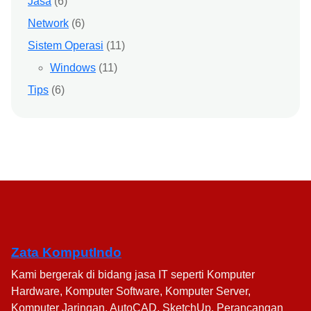
Jasa
(6)
Network
(6)
Sistem Operasi
(11)
Windows
(11)
Tips
(6)
Zata KomputIndo
Kami bergerak di bidang jasa IT seperti Komputer
Hardware, Komputer Software, Komputer Server,
Komputer Jaringan, AutoCAD, SketchUp, Perancangan