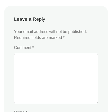
Li
o
p
dl
n
k
y
k
Leave a Reply
Your email address will not be published.
Required fields are marked
*
Comment
*