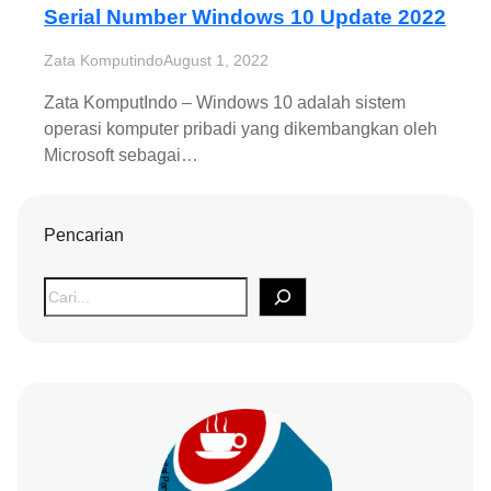
Serial Number Windows 10 Update 2022
Zata Komputindo
August 1, 2022
Zata KomputIndo – Windows 10 adalah sistem
operasi komputer pribadi yang dikembangkan oleh
Microsoft sebagai…
Pencarian
S
e
a
r
c
h