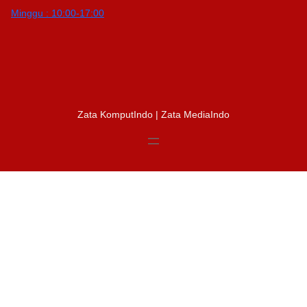
Minggu : 10:00-17:00
Zata KomputIndo | Zata MediaIndo