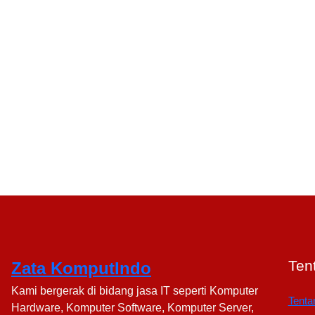
Ten
Zata KomputIndo
Kami bergerak di bidang jasa IT seperti Komputer
Tenta
Hardware, Komputer Software, Komputer Server,