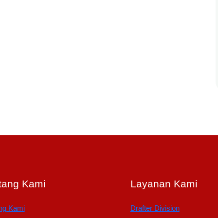
tang Kami
Layanan Kami
ng Kami
Drafter Division