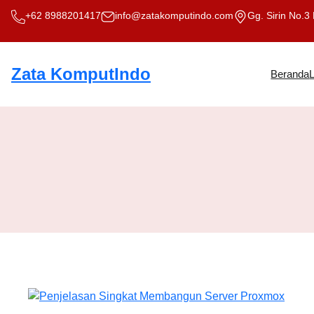
Skip
+62 8988201417
info@zatakomputindo.com
Gg. Sirin No.3
to
content
Zata KomputIndo
Beranda