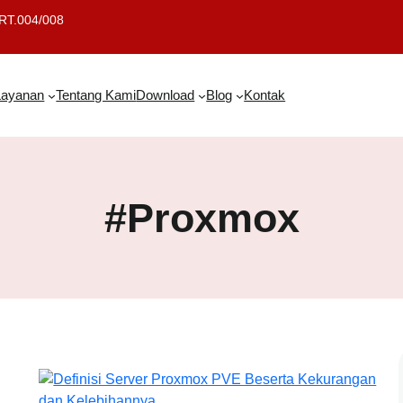
 RT.004/008
Layanan
Tentang Kami
Download
Blog
Kontak
#Proxmox