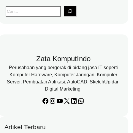
S
e
a
r
c
h
Zata KomputIndo
Perusahaan yang bergerak di bidang jasa IT seperti
Komputer Hardware, Komputer Jaringan, Komputer
Server, Pembuatan Aplikasi, AutoCAD, SketchUp dan
Digital Marketing.
Facebook
Instagram
YouTube
X
LinkedIn
WhatsApp
Artikel Terbaru