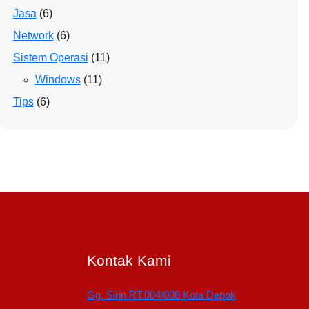
Jasa
(6)
Network
(6)
Sistem Operasi
(11)
Windows
(11)
Tips
(6)
Kontak Kami
Gg. Sirin RT.004/008 Kota Depok