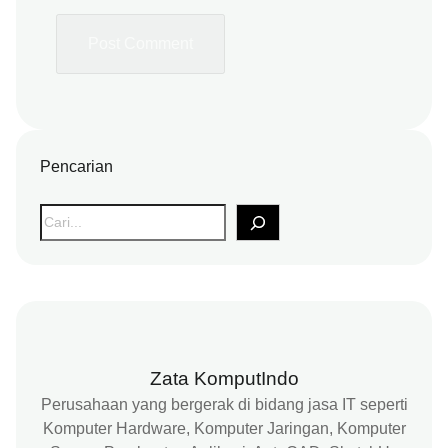
Pencarian
S
e
a
r
c
h
Zata KomputIndo
Perusahaan yang bergerak di bidang jasa IT seperti
Komputer Hardware, Komputer Jaringan, Komputer