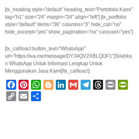
[tx_heading style=”default” heading_text=”Portofolio Kami”
tag=”h1″ size=”24″ margin=”24″ align=”left”] [tx_portfolio
style=”default” items=”36″ columns=”3″ hide_cat=”no”
hide_excerpt=”yes” show_pagination=”no” carousel=”yes”]
[tx_calltoact button_text=”WhatsApp”
url=”https://wa.me/message/DY34QV2XBLQOF1″]Silahka
n WhatsApp Untuk Informasi Lengkap Untuk
Menggunakan Jasa Kami[/tx_calltoact]
F
Pi
W
Bl
Li
G
T
T
Pr
Pr
a
nt
h
o
n
m
el
hr
in
in
C
E
S
c
er
at
g
k
ail
e
e
t
tF
o
m
h
e
e
s
g
e
gr
a
ri
p
ail
ar
b
st
A
er
dI
a
d
e
y
e
o
p
n
m
s
n
Li