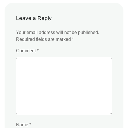
o
p
dl
n
k
y
k
Leave a Reply
Your email address will not be published.
Required fields are marked
*
Comment
*
Name
*