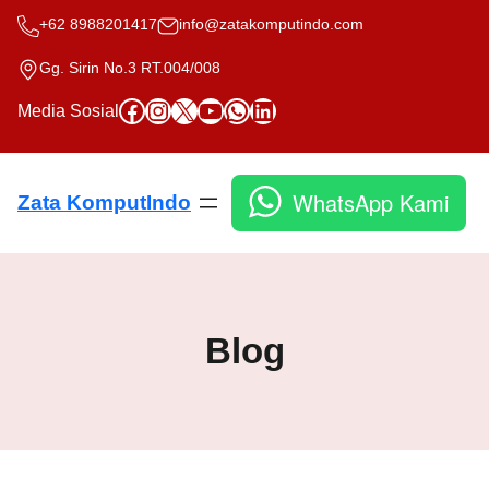
Skip
+62 8988201417
info@zatakomputindo.com
to
content
Gg. Sirin No.3 RT.004/008
Facebook
Instagram
X
YouTube
WhatsApp
LinkedIn
Media Sosial
WhatsApp Kami
Zata KomputIndo
Blog