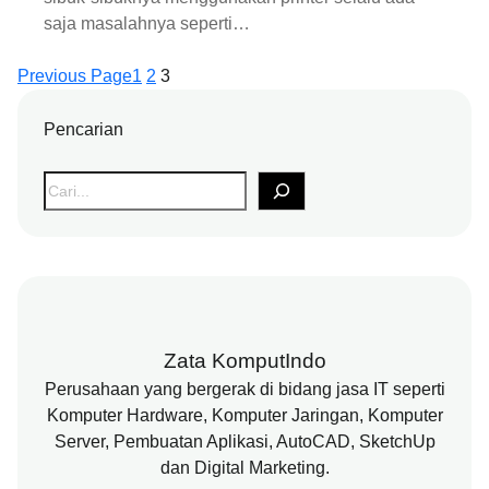
saja masalahnya seperti…
Previous Page
1
2
3
Pencarian
S
e
a
r
c
h
Zata KomputIndo
Perusahaan yang bergerak di bidang jasa IT seperti
Komputer Hardware, Komputer Jaringan, Komputer
Server, Pembuatan Aplikasi, AutoCAD, SketchUp
dan Digital Marketing.