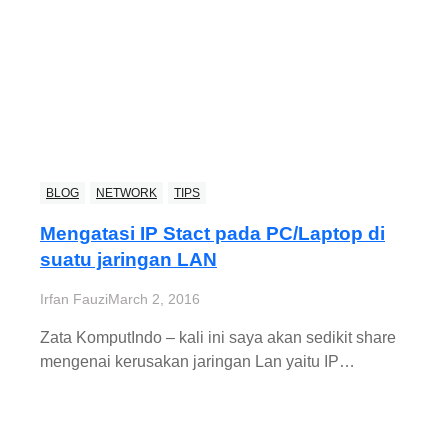
BLOG
NETWORK
TIPS
Mengatasi IP Stact pada PC/Laptop di
suatu jaringan LAN
Irfan Fauzi
March 2, 2016
Zata KomputIndo – kali ini saya akan sedikit share
mengenai kerusakan jaringan Lan yaitu IP…