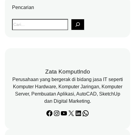
Pencarian
S
e
a
r
c
h
Zata KomputIndo
Perusahaan yang bergerak di bidang jasa IT seperti
Komputer Hardware, Komputer Jaringan, Komputer
Server, Pembuatan Aplikasi, AutoCAD, SketchUp
dan Digital Marketing.
Facebook
Instagram
YouTube
X
LinkedIn
WhatsApp