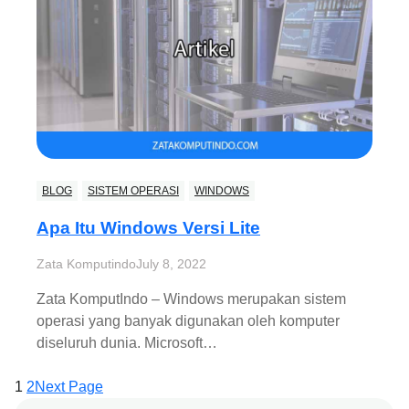
BLOG
SISTEM OPERASI
WINDOWS
Apa Itu Windows Versi Lite
Zata Komputindo
July 8, 2022
Zata KomputIndo – Windows merupakan sistem
operasi yang banyak digunakan oleh komputer
diseluruh dunia. Microsoft…
1
2
Next Page